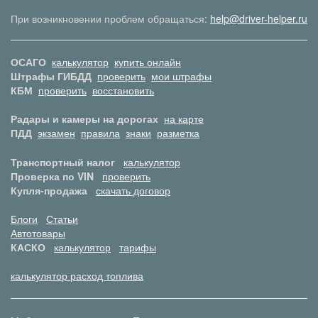
При возникновении проблем обращаться:
help@driver-helper.ru
ОСАГО
калькулятор
купить онлайн
Штрафы ГИБДД
проверить
мои штрафы
КБМ
проверить
восстановить
Радары и камеры на дорогах
на карте
ПДД
экзамен
правила
знаки
разметка
Транспортный налог
калькулятор
Проверка по VIN
проверить
Купля-продажа
скачать договор
Блоги
Статьи
Автотовары
КАСКО
калькулятор
тарифы
калькулятор расход топлива