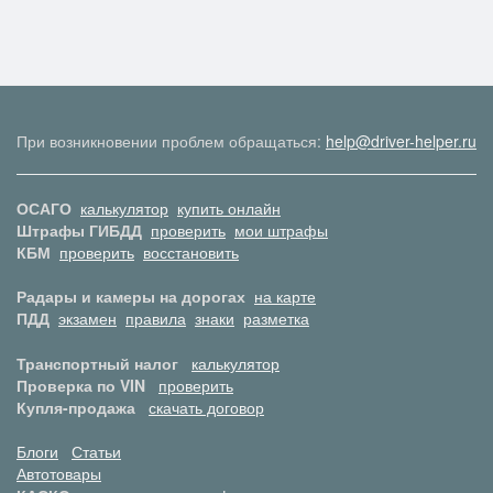
При возникновении проблем обращаться:
help@driver-helper.ru
ОСАГО
калькулятор
купить онлайн
Штрафы ГИБДД
проверить
мои штрафы
КБМ
проверить
восстановить
Радары и камеры на дорогах
на карте
ПДД
экзамен
правила
знаки
разметка
Транспортный налог
калькулятор
Проверка по VIN
проверить
Купля-продажа
скачать договор
Блоги
Статьи
Автотовары