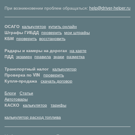
При возникновении проблем обращаться:
help@driver-helper.ru
ОСАГО
калькулятор
купить онлайн
Штрафы ГИБДД
проверить
мои штрафы
КБМ
проверить
восстановить
Радары и камеры на дорогах
на карте
ПДД
экзамен
правила
знаки
разметка
Транспортный налог
калькулятор
Проверка по VIN
проверить
Купля-продажа
скачать договор
Блоги
Статьи
Автотовары
КАСКО
калькулятор
тарифы
калькулятор расход топлива