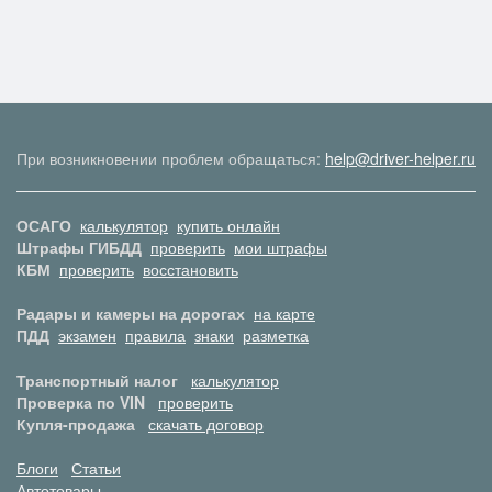
При возникновении проблем обращаться:
help@driver-helper.ru
ОСАГО
калькулятор
купить онлайн
Штрафы ГИБДД
проверить
мои штрафы
КБМ
проверить
восстановить
Радары и камеры на дорогах
на карте
ПДД
экзамен
правила
знаки
разметка
Транспортный налог
калькулятор
Проверка по VIN
проверить
Купля-продажа
скачать договор
Блоги
Статьи
Автотовары