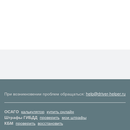
При возникновении проблем обращаться:
help@driver-helper.ru
ОСАГО
калькулятор
купить онлайн
Штрафы ГИБДД
проверить
мои штрафы
КБМ
проверить
восстановить