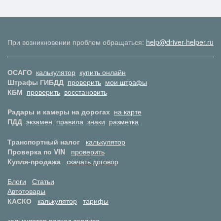
При возникновении проблем обращаться:
help@driver-helper.ru
ОСАГО
калькулятор
купить онлайн
Штрафы ГИБДД
проверить
мои штрафы
КБМ
проверить
восстановить
Радары и камеры на дорогах
на карте
ПДД
экзамен
правила
знаки
разметка
Транспортный налог
калькулятор
Проверка по VIN
проверить
Купля-продажа
скачать договор
Блоги
Статьи
Автотовары
КАСКО
калькулятор
тарифы
калькулятор расход топлива