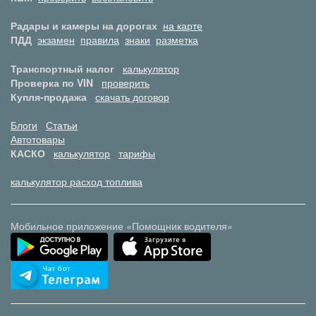
Радары и камеры на дорогах
на карте
ПДД
экзамен
правила
знаки
разметка
Транспортный налог
калькулятор
Проверка по VIN
проверить
Купля-продажа
скачать договор
Блоги
Статьи
Автотовары
КАСКО
калькулятор
тарифы
калькулятор расход топлива
Мобильное приложение «Помощник водителя»