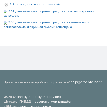
3.31 Конец зоны всех ограничений
3.32 Движение транспортных средств с опасными грузами
запрещено
3.33 Движение транспортных средств с взрывчатыми и
легковоспламеняющимися грузами запрещено
При возникновении проблем обращаться:
help@driver-helper.ru
ОСАГО
калькулятор
купить онлайн
Штрафы ГИБДД
проверить
мои штрафы
КБМ
проверить
восстановить