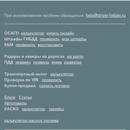
При возникновении проблем обращаться:
help@driver-helper.ru
ОСАГО
калькулятор
купить онлайн
Штрафы ГИБДД
проверить
мои штрафы
КБМ
проверить
восстановить
Радары и камеры на дорогах
на карте
ПДД
экзамен
правила
знаки
разметка
Транспортный налог
калькулятор
Проверка по VIN
проверить
Купля-продажа
скачать договор
Блоги
Статьи
Автотовары
КАСКО
калькулятор
тарифы
калькулятор расход топлива