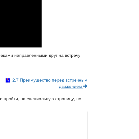
треками направленными друг на встречу
2.7 Преимущество перед встречным
движением
е пройти, на специальную страницу, по