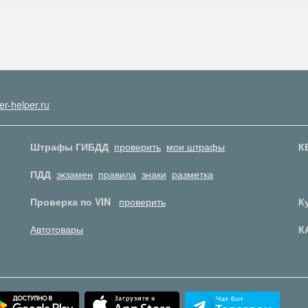
er-helper.ru
Штрафы ГИБДД
проверить
мои штрафы
К
ПДД
экзамен
правила
знаки
разметка
Проверка по VIN
проверить
К
Автотовары
К