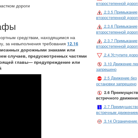
второстепенной дорог
частком дороги
2.3.5 Примыкание
второстепенной дорог
рафы
2.3.6 Примыкание
второстепенной дорог
спортным средствам, находящимся на
2.3.7 Примыкание
му, за невыполнения требования
12.16
второстепенной дорог
писанных дорожными знаками или
2.4 Уступите доро
ием случаев, предусмотренных частями
тоящей главы
—
предупреждение или
3.10 Движение п
й
запрещено
2.5 Движение без
остановки запрещено
2.6 Преимущест
встречного движени
2.7 Преимуществ
встречным движение
3.14 Ограничение