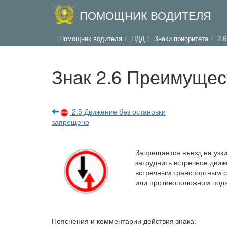
ПОМОЩНИК ВОДИТЕЛЯ
Помощник водителя
ПДД
Знаки приоритета
2.
Знак 2.6 Преимущес
2.5 Движение без остановки
запрещено
Запрещается въезд на узки
затруднить встречное движ
встречным транспортным с
или противоположном подъ
Пояснения и комментарии действия знака: