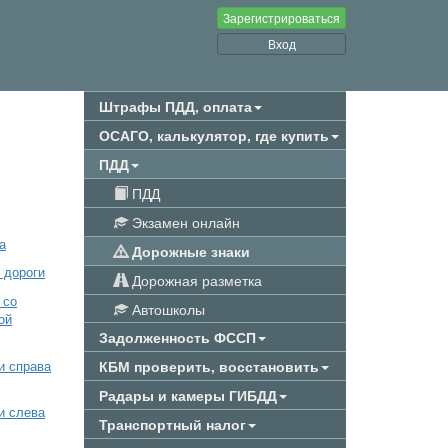
Зарегистрироваться
Вход
Штрафы ПДД, оплата
ОСАГО, калькулятор, где купить
ПДД
ПДД
Экзамен онлайн
а
Дорожные знаки
 дороги
Дорожная разметка
 со
Автошколы
ой
Задолженность ФССП
КБМ проверить, восстановить
и справа
Радары и камеры ГИБДД
и слева
Транспортный налог