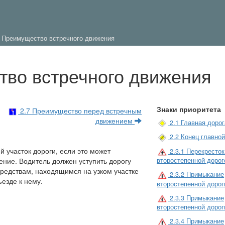
6 Преимущество встречного движения
тво встречного движения
Знаки приоритета
2.7 Преимущество перед встречным
движением
2.1 Главная дорог
2.2 Конец главной
й участок дороги, если это может
2.3.1 Перекресток
ение. Водитель должен уступить дорогу
второстепенной дорог
редствам, находящимся на узком участке
2.3.2 Примыкание
езде к нему.
второстепенной дорог
2.3.3 Примыкание
второстепенной дорог
2.3.4 Примыкание