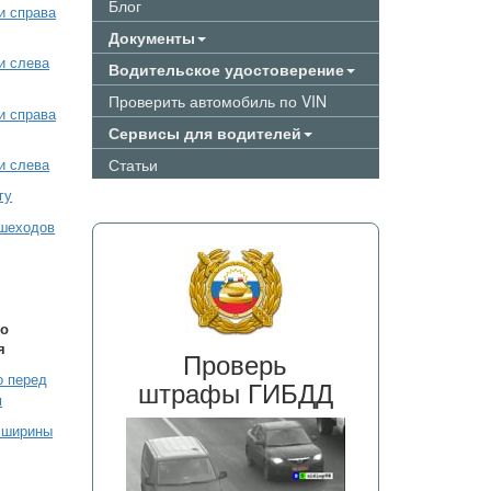
Блог
и справа
Документы
и слева
Водительское удостоверение
Проверить автомобиль по VIN
и справа
Сервисы для водителей
Статьи
и слева
гу
ешеходов
во
я
Проверь
о перед
штрафы ГИБДД
м
 ширины