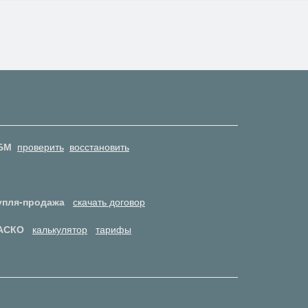
БМ
проверить
восстановить
упля-продажа
скачать договор
АСКО
калькулятор
тарифы