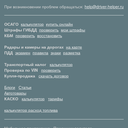
При возникновении проблем обращаться:
help@driver-helper.ru
ОСАГО
калькулятор
купить онлайн
Штрафы ГИБДД
проверить
мои штрафы
КБМ
проверить
восстановить
Радары и камеры на дорогах
на карте
ПДД
экзамен
правила
знаки
разметка
Транспортный налог
калькулятор
Проверка по VIN
проверить
Купля-продажа
скачать договор
Блоги
Статьи
Автотовары
КАСКО
калькулятор
тарифы
калькулятор расход топлива