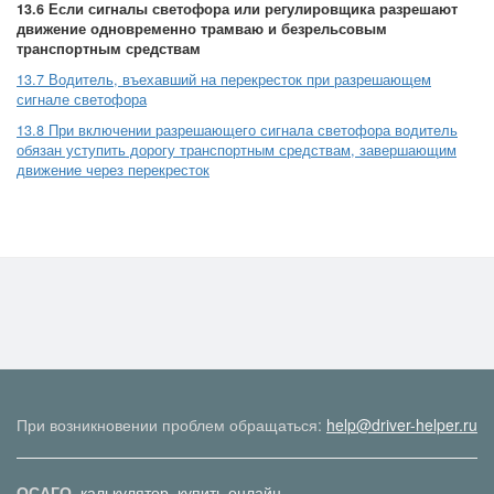
13.6 Если сигналы светофора или регулировщика разрешают
движение одновременно трамваю и безрельсовым
транспортным средствам
13.7 Водитель, въехавший на перекресток при разрешающем
сигнале светофора
13.8 При включении разрешающего сигнала светофора водитель
обязан уступить дорогу транспортным средствам, завершающим
движение через перекресток
При возникновении проблем обращаться:
help@driver-helper.ru
ОСАГО
калькулятор
купить онлайн