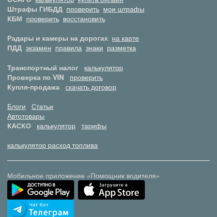
Штрафы ГИБДД
проверить
мои штрафы
КБМ
проверить
восстановить
Радары и камеры на дорогах
на карте
ПДД
экзамен
правила
знаки
разметка
Транспортный налог
калькулятор
Проверка по VIN
проверить
Купля-продажа
скачать договор
Блоги
Статьи
Автотовары
КАСКО
калькулятор
тарифы
калькулятор расход топлива
Мобильное приложение «Помощник водителя»