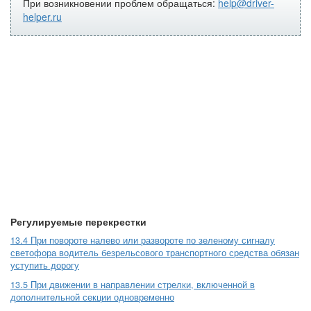
При возникновении проблем обращаться:
help@driver-
helper.ru
Регулируемые перекрестки
13.4 При повороте налево или развороте по зеленому сигналу
светофора водитель безрельсового транспортного средства обязан
уступить дорогу
13.5 При движении в направлении стрелки, включенной в
дополнительной секции одновременно