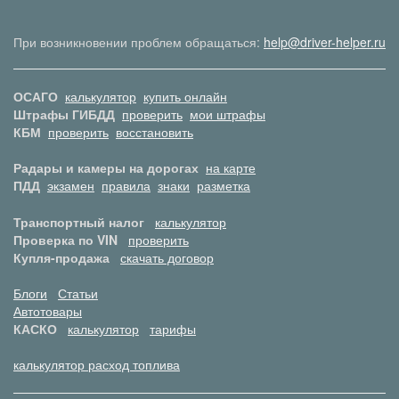
При возникновении проблем обращаться:
help@driver-helper.ru
ОСАГО
калькулятор
купить онлайн
Штрафы ГИБДД
проверить
мои штрафы
КБМ
проверить
восстановить
Радары и камеры на дорогах
на карте
ПДД
экзамен
правила
знаки
разметка
Транспортный налог
калькулятор
Проверка по VIN
проверить
Купля-продажа
скачать договор
Блоги
Статьи
Автотовары
КАСКО
калькулятор
тарифы
калькулятор расход топлива