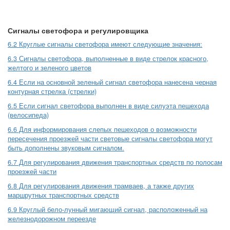
Сигналы светофора и регулировщика
6.2 Круглые сигналы светофора имеют следующие значения:
6.3 Сигналы светофора, выполненные в виде стрелок красного,
желтого и зеленого цветов
6.4 Если на основной зеленый сигнал светофора нанесена черная
контурная стрелка (стрелки)
6.5 Если сигнал светофора выполнен в виде силуэта пешехода
(велосипеда)
6.6 Для информирования слепых пешеходов о возможности
пересечения проезжей части световые сигналы светофора могут
быть дополнены звуковым сигналом.
6.7 Для регулирования движения транспортных средств по полосам
проезжей части
6.8 Для регулирования движения трамваев, а также других
маршрутных транспортных средств
6.9 Круглый бело-лунный мигающий сигнал, расположенный на
железнодорожном переезде