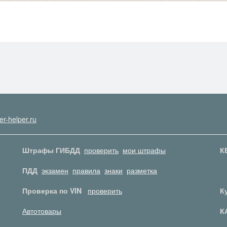
er-helper.ru
Штрафы ГИБДД
проверить
мои штрафы
К
ПДД
экзамен
правила
знаки
разметка
Проверка по VIN
проверить
К
Автотовары
К