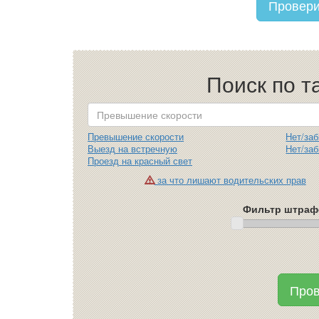
Провери
Поиск по 
Превышение скорости
Нет/за
Выезд на встречную
Нет/за
Проезд на красный свет
за что лишают водительских прав
Фильтр штрафо
Пров