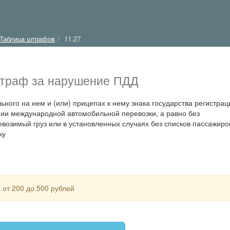
Таблица штрафов
11.27
траф за нарушение ПДД
ного на нем и (или) прицепах к нему знака государства регистрац
нии международной автомобильной перевозки, а равно без
возимый груз или в установленных случаях без списков пассажиро
ку
от 200 до 500 рублей