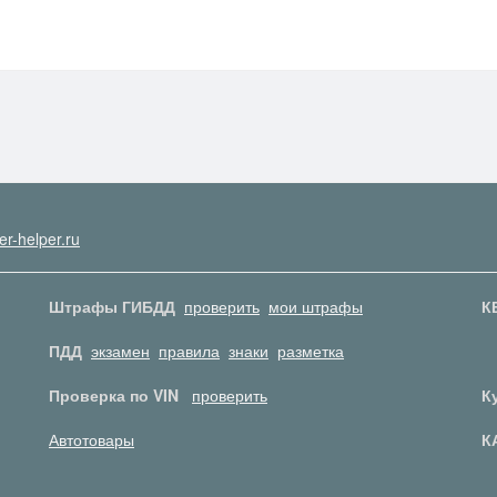
er-helper.ru
Штрафы ГИБДД
проверить
мои штрафы
К
ПДД
экзамен
правила
знаки
разметка
Проверка по VIN
проверить
К
Автотовары
К