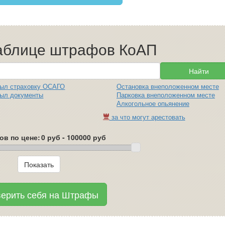
таблице штрафов КоАП
был страховку ОСАГО
Остановка внеположенном месте
был документы
Парковка внеположенном месте
Алкогольное опьянение
за что могут арестовать
в по цене:
ерить себя на Штрафы