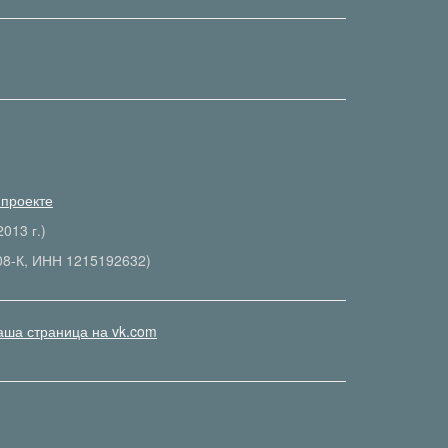
 проекте
013 г.)
08-К, ИНН 1215192632)
аша страница на vk.com