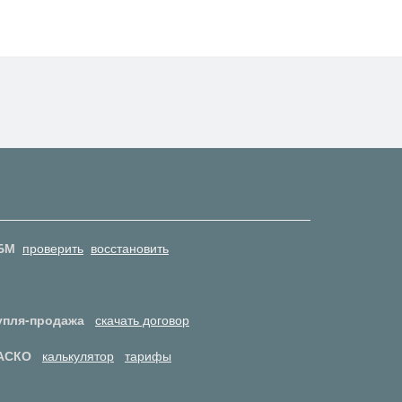
БМ
проверить
восстановить
упля-продажа
скачать договор
АСКО
калькулятор
тарифы