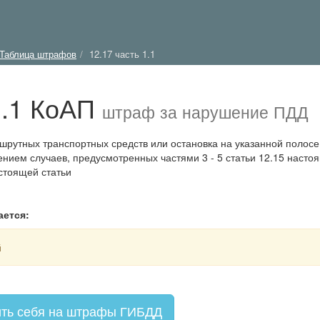
Таблица штрафов
12.17 часть 1.1
1.1 КоАП
штраф за нарушение ПДД
шрутных транспортных средств или остановка на указанной полосе
нием случаев, предусмотренных частями 3 - 5 статьи 12.15 насто
астоящей статьи
ается:
й
ть себя на штрафы ГИБДД