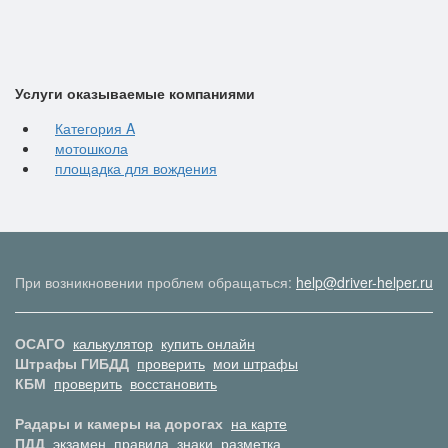
Услуги оказываемые компаниями
Категория A
мотошкола
площадка для вождения
При возникновении проблем обращаться:
help@driver-helper.ru
ОСАГО
калькулятор
купить онлайн
Штрафы ГИБДД
проверить
мои штрафы
КБМ
проверить
восстановить
Радары и камеры на дорогах
на карте
ПДД
экзамен
правила
знаки
разметка