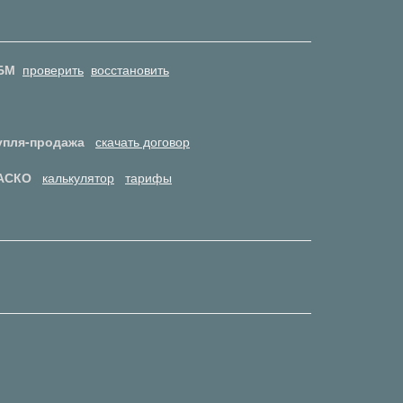
БМ
проверить
восстановить
упля-продажа
скачать договор
АСКО
калькулятор
тарифы