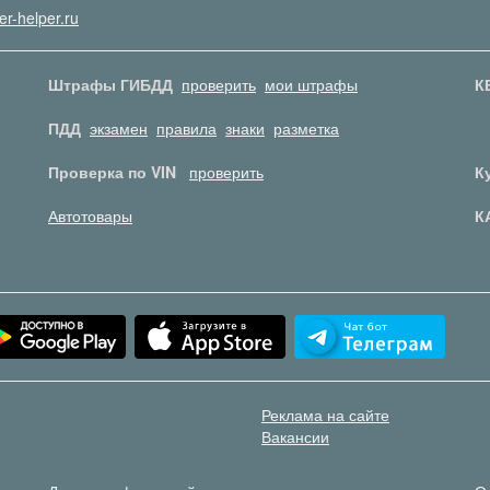
er-helper.ru
Штрафы ГИБДД
проверить
мои штрафы
К
ПДД
экзамен
правила
знаки
разметка
Проверка по VIN
проверить
К
Автотовары
К
Реклама на сайте
Вакансии