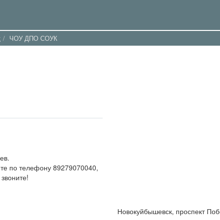
к
ЧОУ ДПО СОУК
ев.
те по телефону 89279070040,
 звоните!
Новокуйбышевск, проспект Поб