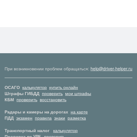
При возникновении проблем обращаться:
help@driver-helper.ru
ОСАГО
калькулятор
купить онлайн
Штрафы ГИБДД
проверить
мои штрафы
КБМ
проверить
восстановить
Радары и камеры на дорогах
на карте
ПДД
экзамен
правила
знаки
разметка
Транспортный налог
калькулятор
Проверка по VIN
проверить