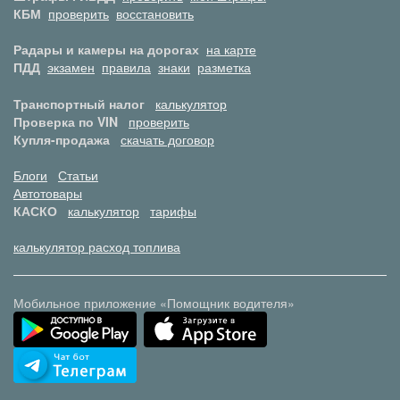
КБМ
проверить
восстановить
Радары и камеры на дорогах
на карте
ПДД
экзамен
правила
знаки
разметка
Транспортный налог
калькулятор
Проверка по VIN
проверить
Купля-продажа
скачать договор
Блоги
Статьи
Автотовары
КАСКО
калькулятор
тарифы
калькулятор расход топлива
Мобильное приложение «Помощник водителя»