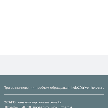
При возникновении проблем обращаться:
help@driver-helper.ru
ОСАГО
калькулятор
купить онлайн
Штрафы ГИБДД
проверить
мои штрафы