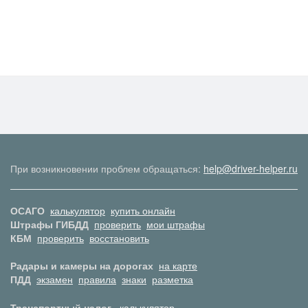
При возникновении проблем обращаться:
help@driver-helper.ru
ОСАГО
калькулятор
купить онлайн
Штрафы ГИБДД
проверить
мои штрафы
КБМ
проверить
восстановить
Радары и камеры на дорогах
на карте
ПДД
экзамен
правила
знаки
разметка
Транспортный налог
калькулятор