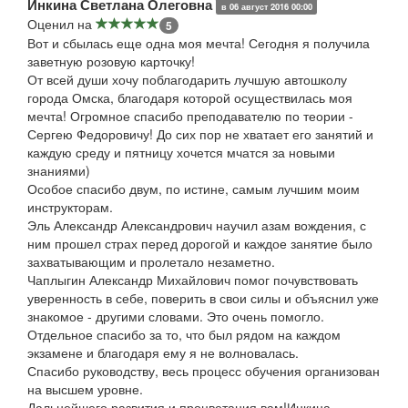
Инкина Светлана Олеговна
в 06 август 2016 00:00
Оценил на
5
Вот и сбылась еще одна моя мечта! Сегодня я получила
заветную розовую карточку!
От всей души хочу поблагодарить лучшую автошколу
города Омска, благодаря которой осуществилась моя
мечта! Огромное спасибо преподавателю по теории -
Сергею Федоровичу! До сих пор не хватает его занятий и
каждую среду и пятницу хочется мчатся за новыми
знаниями)
Особое спасибо двум, по истине, самым лучшим моим
инструкторам.
Эль Александр Александрович научил азам вождения, с
ним прошел страх перед дорогой и каждое занятие было
захватывающим и пролетало незаметно.
Чаплыгин Александр Михайлович помог почувствовать
уверенность в себе, поверить в свои силы и объяснил уже
знакомое - другими словами. Это очень помогло.
Отдельное спасибо за то, что был рядом на каждом
экзамене и благодаря ему я не волновалась.
Спасибо руководству, весь процесс обучения организован
на высшем уровне.
Дальнейшего развития и процветания вам!Инкина