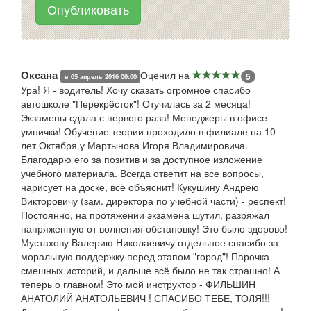
Опубликовать
Оксана
Оценил на
5
в 05 апрель 2016 00:00
Ура! Я - водитель! Хочу сказать огромное спасибо
автошколе "Перекрёсток"! Отучилась за 2 месяца!
Экзамены сдала с первого раза! Менеджеры в офисе -
умнички! Обучение теории проходило в филиале на 10
лет Октября у Мартынова Игоря Владимировича.
Благодарю его за позитив и за доступное изложение
учебного материала. Всегда ответит на все вопросы,
нарисует на доске, всё объяснит! Кукушину Андрею
Викторовичу (зам. директора по учебной части) - респект!
Постоянно, на протяжении экзамена шутил, разряжал
напряженную от волнения обстановку! Это было здорово!
Мустахову Валерию Николаевичу отдельное спасибо за
моральную поддержку перед этапом "город"! Парочка
смешных историй, и дальше всё было не так страшно! А
теперь о главном! Это мой инструктор - ФИЛЬШИН
АНАТОЛИЙ АНАТОЛЬЕВИЧ ! СПАСИБО ТЕБЕ, ТОЛЯ!!!