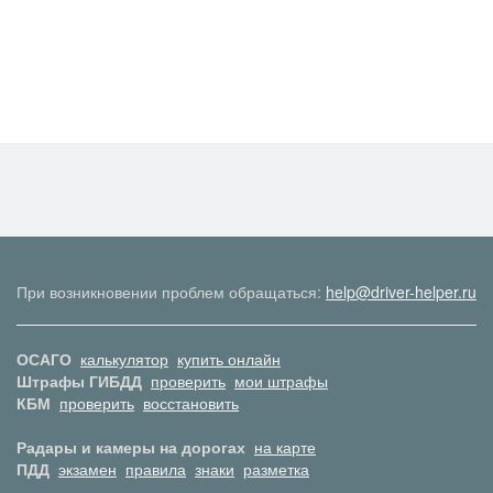
При возникновении проблем обращаться:
help@driver-helper.ru
ОСАГО
калькулятор
купить онлайн
Штрафы ГИБДД
проверить
мои штрафы
КБМ
проверить
восстановить
Радары и камеры на дорогах
на карте
ПДД
экзамен
правила
знаки
разметка