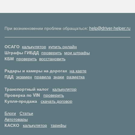
При возникновении проблем обращаться:
help@driver-helper.ru
ОСАГО
калькулятор
купить онлайн
Штрафы ГИБДД
проверить
мои штрафы
КБМ
проверить
восстановить
Радары и камеры на дорогах
на карте
ПДД
экзамен
правила
знаки
разметка
Транспортный налог
калькулятор
Проверка по VIN
проверить
Купля-продажа
скачать договор
Блоги
Статьи
Автотовары
КАСКО
калькулятор
тарифы