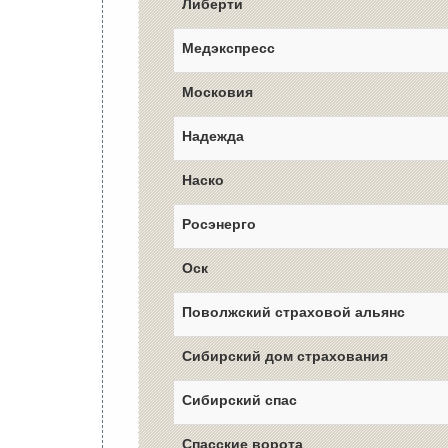
Либерти
Медэкспресс
Московия
Надежда
Наско
Росэнерго
Оск
Поволжский страховой альянс
Сибирский дом страхования
Сибирский спас
Спасские ворота