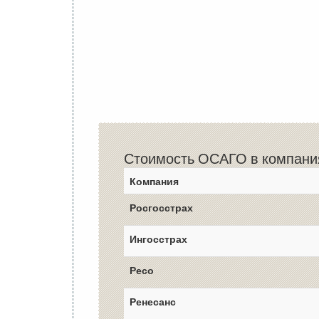
Стоимость ОСАГО в компани
Компания
Росгосстрах
Ингосстрах
Ресо
Ренесанс