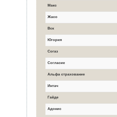
Макс
Жасо
Вск
Югория
Согаз
Согласие
Альфа страхование
Интач
Гайде
Адонис