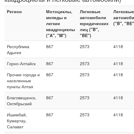
Регион
Мотоциклы,
Легковые
Легковые
мопеды и
автомобили
автомоб
легкие
юридических
("B", "BE"
квадроциклы
лиц ("B",
("A", "M")
"BE")
Республика
867
2573
4118
Адыгея
Горно-Алтайск
867
2573
4118
Прочие города и
867
2573
4118
населенные
пункты Алтая
Благовещенск,
867
2573
4118
Октябрьский
Ишимбай,
867
2573
4118
Кумертау,
Салават