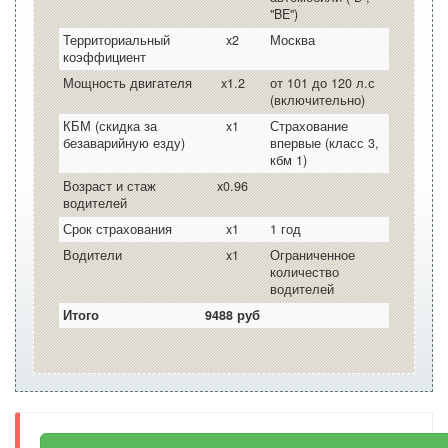
"BE")
Территориальный
x2
Москва
коэффициент
Мощность двигателя
x1.2
от 101 до 120 л.с
(включительно)
КБМ (скидка за
x1
Страхование
безаварийную езду)
впервые (класс 3,
кбм 1)
Возраст и стаж
x0.96
водителей
Срок страхования
x1
1 год
Водители
x1
Ограниченное
количество
водителей
Итого
9488 руб