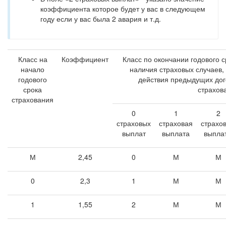
коэффициента которое будет у вас в следующем
году если у вас была 2 авария и т.д.
Класс на
Коэффициент
Класс по окончании годового с
начало
наличия страховых случаев
годового
действия предыдущих дог
срока
страхов
страхования
0
1
2
страховых
страховая
страхо
выплат
выплата
выпла
М
2,45
0
М
М
0
2,3
1
М
М
1
1,55
2
М
М