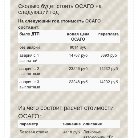
Сколько будет стоить ОСАГО на
следующий год
На следующий год стоимость ОСАГО
составит:
было ДТП
новая цена
переплата
ОСАГО
без аварий
9014 руб
авария с 1
14707 руб
5693 руб
выплатой
авария с 2
23246 руб
14232 руб
выплатами
авария с 3
23246 руб
14232 руб
выплатами
Из чего состоит расчет стоимости
ОСАГО:
параметр
значение
описание
Базовая ставка
4118 руб
Легковые
автомобили ("B",