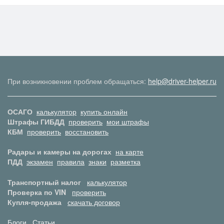
При возникновении проблем обращаться:
help@driver-helper.ru
ОСАГО
калькулятор
купить онлайн
Штрафы ГИБДД
проверить
мои штрафы
КБМ
проверить
восстановить
Радары и камеры на дорогах
на карте
ПДД
экзамен
правила
знаки
разметка
Транспортный налог
калькулятор
Проверка по VIN
проверить
Купля-продажа
скачать договор
Блоги
Статьи