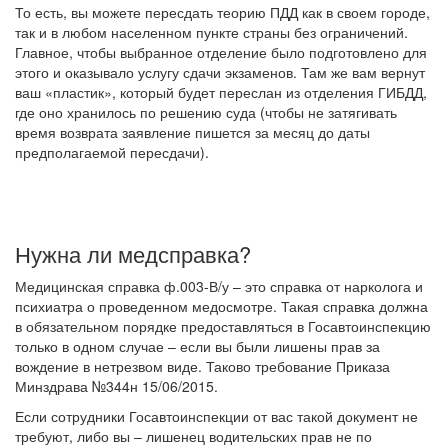
То есть, вы можете пересдать теорию ПДД как в своем городе,
так и в любом населенном пункте страны без ограничений.
Главное, чтобы выбранное отделение было подготовлено для
этого и оказывало услугу сдачи экзаменов. Там же вам вернут
ваш «пластик», который будет переслан из отделения ГИБДД,
где оно хранилось по решению суда (чтобы не затягивать
время возврата заявление пишется за месяц до даты
предполагаемой пересдачи).
Нужна ли медсправка?
Медицинская справка ф.003-В/у – это справка от нарколога и
психиатра о проведенном медосмотре. Такая справка должна
в обязательном порядке предоставляться в Госавтоинспекцию
только в одном случае – если вы были лишены прав за
вождение в нетрезвом виде. Тако
в
о требование Приказа
Минздрава №344н 15/06/2015.
Если сотрудники Госавтоинспекции от вас такой документ не
требуют, либо вы – лишенец водительских прав не по