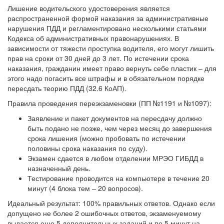
Лишение водительского удостоверения является
распространенной формой наказания за административные
нарушения ПДД и регламентировано несколькими статьями
Кодекса об административных правонарушениях. В
зависимости от тяжести проступка водителя, его могут лишить
прав на сроки от 30 дней до 3 лет. По истечении срока
наказания, гражданин имеет право вернуть себе пластик – для
этого надо погасить все штрафы и в обязательном порядке
пересдать теорию ПДД (32.6 КоАП).
Правила проведения переэкзаменовки (ПП №1191 и №1097):
Заявление и пакет документов на пересдачу должно
быть подано не позже, чем через месяц до завершения
срока лишения (можно пробовать по истечении
половины срока наказания по суду).
Экзамен сдается в любом отделении МРЭО ГИБДД в
назначенный день.
Тестирование проводится на компьютере в течение 20
минут (4 блока тем – 20 вопросов).
Идеальный результат: 100% правильных ответов. Однако если
допущено не более 2 ошибочных ответов, экзаменуемому
выдается
еще 5 дополнительных заданий и по 5 минут на