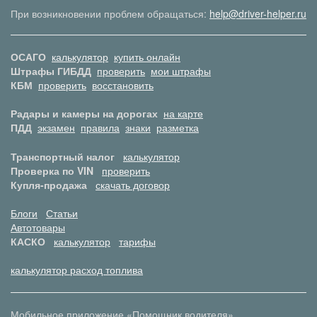
При возникновении проблем обращаться:
help@driver-helper.ru
ОСАГО
калькулятор
купить онлайн
Штрафы ГИБДД
проверить
мои штрафы
КБМ
проверить
восстановить
Радары и камеры на дорогах
на карте
ПДД
экзамен
правила
знаки
разметка
Транспортный налог
калькулятор
Проверка по VIN
проверить
Купля-продажа
скачать договор
Блоги
Статьи
Автотовары
КАСКО
калькулятор
тарифы
калькулятор расход топлива
Мобильное приложение «Помощник водителя»