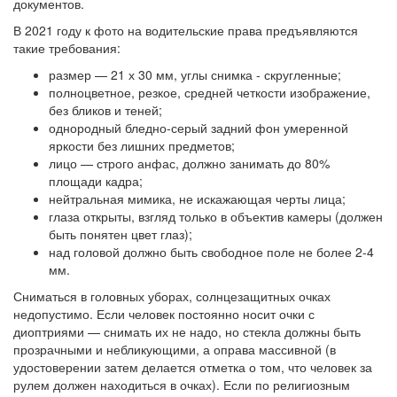
документов.
В 2021 году к фото на водительские права предъявляются
такие требования:
размер — 21 х 30 мм, углы снимка - скругленные;
полноцветное, резкое, средней четкости изображение,
без бликов и теней;
однородный бледно-серый задний фон умеренной
яркости без лишних предметов;
лицо — строго анфас, должно занимать до 80%
площади кадра;
нейтральная мимика, не искажающая черты лица;
глаза открыты, взгляд только в объектив камеры (должен
быть понятен цвет глаз);
над головой должно быть свободное поле не более 2-4
мм.
Сниматься в головных уборах, солнцезащитных очках
недопустимо
. Если человек постоянно носит очки с
диоптриями — снимать их не надо, но стекла должны быть
прозрачными и небликующими, а оправа массивной (в
удостоверении затем делается отметка о том, что человек за
рулем должен находиться в очках). Если по религиозным