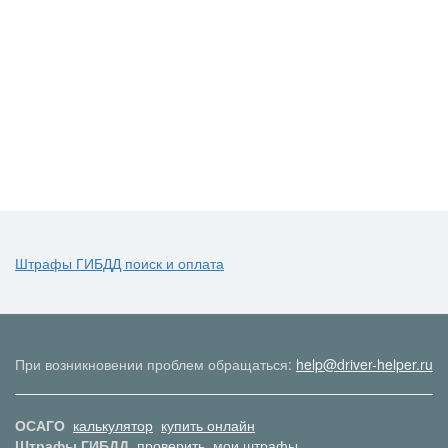
Штрафы ГИБДД поиск и оплата
При возникновении проблем обращаться:
help@driver-helper.ru
ОСАГО
калькулятор
купить онлайн
Штрафы ГИБДД
проверить
мои штрафы