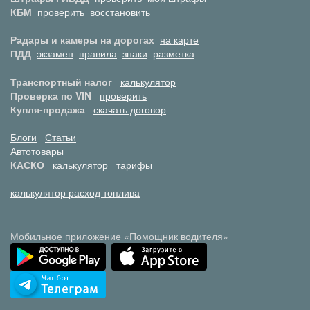
КБМ
проверить
восстановить
Радары и камеры на дорогах
на карте
ПДД
экзамен
правила
знаки
разметка
Транспортный налог
калькулятор
Проверка по VIN
проверить
Купля-продажа
скачать договор
Блоги
Статьи
Автотовары
КАСКО
калькулятор
тарифы
калькулятор расход топлива
Мобильное приложение «Помощник водителя»