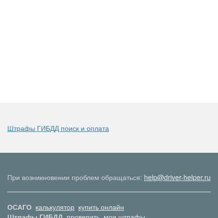
Штрафы ГИБДД поиск и оплата
При возникновении проблем обращаться:
help@driver-helper.ru
ОСАГО
калькулятор
купить онлайн
Штрафы ГИБДД
проверить
мои штрафы