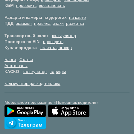
КБМ
проверить
восстановить
Радары и камеры на дорогах
на карте
ПДД
экзамен
правила
знаки
разметка
Транспортный налог
калькулятор
Проверка по VIN
проверить
Купля-продажа
скачать договор
Блоги
Статьи
Автотовары
КАСКО
калькулятор
тарифы
калькулятор расход топлива
Мобильное приложение «Помощник водителя»