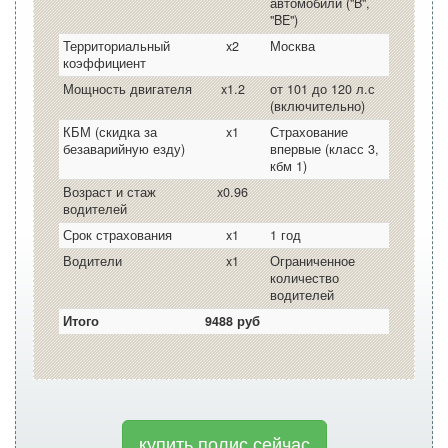
автомобили ("B",
"BE")
Территориальный
x2
Москва
коэффициент
Мощность двигателя
x1.2
от 101 до 120 л.с
(включительно)
КБМ (скидка за
x1
Страхование
безаварийную езду)
впервые (класс 3,
кбм 1)
Возраст и стаж
x0.96
водителей
Срок страхования
x1
1 год
Водители
x1
Ограниченное
количество
водителей
Итого
9488 руб
купить полис сейчас