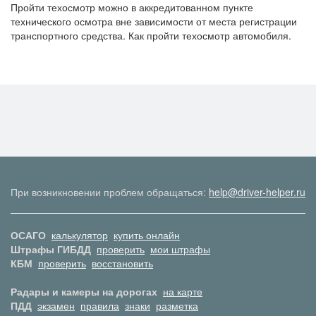
Пройти техосмотр можно в аккредитованном пункте
технического осмотра вне зависимости от места регистрации
транспортного средства. Как пройти техосмотр автомобиля.
При возникновении проблем обращаться:
help@driver-helper.ru
ОСАГО
калькулятор
купить онлайн
Штрафы ГИБДД
проверить
мои штрафы
КБМ
проверить
восстановить
Радары и камеры на дорогах
на карте
ПДД
экзамен
правила
знаки
разметка