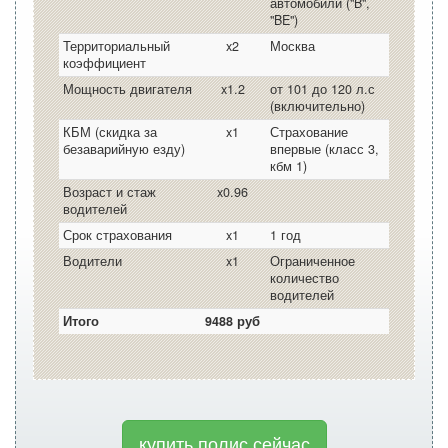
автомобили ("B",
"BE")
Территориальный
x2
Москва
коэффициент
Мощность двигателя
x1.2
от 101 до 120 л.с
(включительно)
КБМ (скидка за
x1
Страхование
безаварийную езду)
впервые (класс 3,
кбм 1)
Возраст и стаж
x0.96
водителей
Срок страхования
x1
1 год
Водители
x1
Ограниченное
количество
водителей
Итого
9488 руб
купить полис сейчас