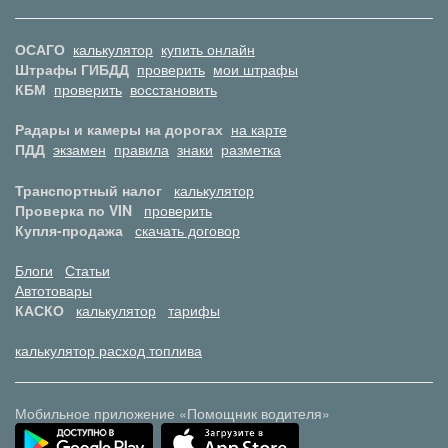
ОСАГО
калькулятор
купить онлайн
Штрафы ГИБДД
проверить
мои штрафы
КБМ
проверить
восстановить
Радары и камеры на дорогах
на карте
ПДД
экзамен
правила
знаки
разметка
Транспортный налог
калькулятор
Проверка по VIN
проверить
Купля-продажа
скачать договор
Блоги
Статьи
Автотовары
КАСКО
калькулятор
тарифы
калькулятор расход топлива
Мобильное приложение «Помощник водителя»