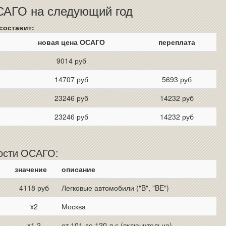
ОСАГО на следующий год
составит:
новая цена ОСАГО
переплата
9014 руб
14707 руб
5693 руб
23246 руб
14232 руб
23246 руб
14232 руб
мости ОСАГО:
значение
описание
4118 руб
Легковые автомобили ("B", "BE")
x2
Москва
x1.2
от 101 до 120 л.с (включительно)