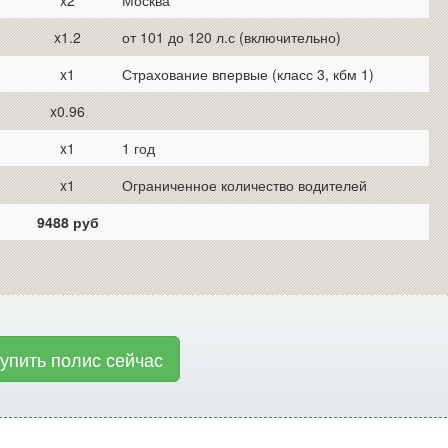
x2
Москва
x1.2
от 101 до 120 л.с (включительно)
x1
Страхование впервые (класс 3, кбм 1)
x0.96
x1
1 год
x1
Ограниченное количество водителей
9488 руб
купить полис сейчас