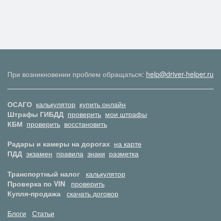
При возникновении проблем обращаться:
help@driver-helper.ru
ОСАГО
калькулятор
купить онлайн
Штрафы ГИБДД
проверить
мои штрафы
КБМ
проверить
восстановить
Радары и камеры на дорогах
на карте
ПДД
экзамен
правила
знаки
разметка
Транспортный налог
калькулятор
Проверка по VIN
проверить
Купля-продажа
скачать договор
Блоги
Статьи