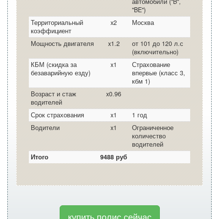
автомобили ("B",
"BE")
Территориальный
x2
Москва
коэффициент
Мощность двигателя
x1.2
от 101 до 120 л.с
(включительно)
КБМ (скидка за
x1
Страхование
безаварийную езду)
впервые (класс 3,
кбм 1)
Возраст и стаж
x0.96
водителей
Срок страхования
x1
1 год
Водители
x1
Ограниченное
количество
водителей
Итого
9488 руб
купить полис сейчас