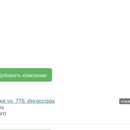
Добавить компанию
на ул, 77б. Ингосстрах
отзы
7б
АГО