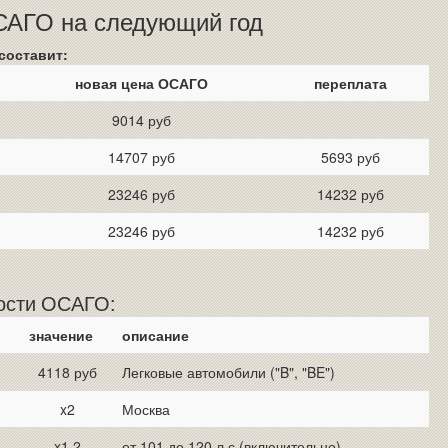
ОСАГО на следующий год
составит:
новая цена ОСАГО
переплата
9014 руб
14707 руб
5693 руб
23246 руб
14232 руб
23246 руб
14232 руб
мости ОСАГО:
значение
описание
4118 руб
Легковые автомобили ("B", "BE")
x2
Москва
x1.2
от 101 до 120 л.с (включительно)