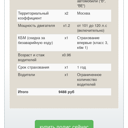
автомобили ("B",
"BE")
Территориальный
x2
Москва
коэффициент
Мощность двигателя
x1.2
от 101 до 120 л.с
(включительно)
КБМ (скидка за
x1
Страхование
безаварийную езду)
впервые (класс 3,
кбм 1)
Возраст и стаж
x0.96
водителей
Срок страхования
x1
1 год
Водители
x1
Ограниченное
количество
водителей
Итого
9488 руб
купить полис сейчас