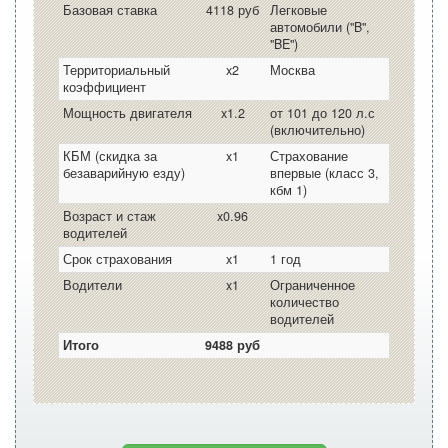
Базовая ставка
4118 руб
Легковые
автомобили ("B",
"BE")
Территориальный
x2
Москва
коэффициент
Мощность двигателя
x1.2
от 101 до 120 л.с
(включительно)
КБМ (скидка за
x1
Страхование
безаварийную езду)
впервые (класс 3,
кбм 1)
Возраст и стаж
x0.96
водителей
Срок страхования
x1
1 год
Водители
x1
Ограниченное
количество
водителей
Итого
9488 руб