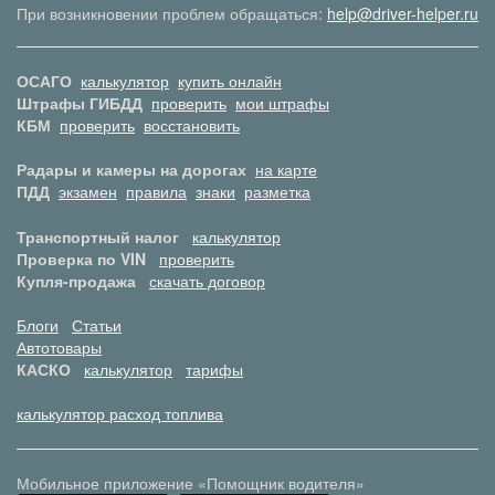
При возникновении проблем обращаться:
help@driver-helper.ru
ОСАГО
калькулятор
купить онлайн
Штрафы ГИБДД
проверить
мои штрафы
КБМ
проверить
восстановить
Радары и камеры на дорогах
на карте
ПДД
экзамен
правила
знаки
разметка
Транспортный налог
калькулятор
Проверка по VIN
проверить
Купля-продажа
скачать договор
Блоги
Статьи
Автотовары
КАСКО
калькулятор
тарифы
калькулятор расход топлива
Мобильное приложение «Помощник водителя»