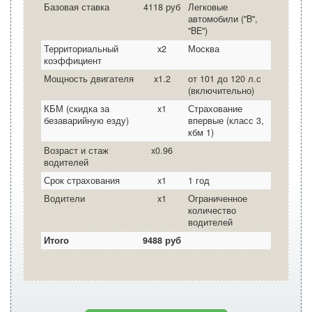
Базовая ставка
4118 руб
Легковые
автомобили ("B",
"BE")
Территориальный
x2
Москва
коэффициент
Мощность двигателя
x1.2
от 101 до 120 л.с
(включительно)
КБМ (скидка за
x1
Страхование
безаварийную езду)
впервые (класс 3,
кбм 1)
Возраст и стаж
x0.96
водителей
Срок страхования
x1
1 год
Водители
x1
Ограниченное
количество
водителей
Итого
9488 руб