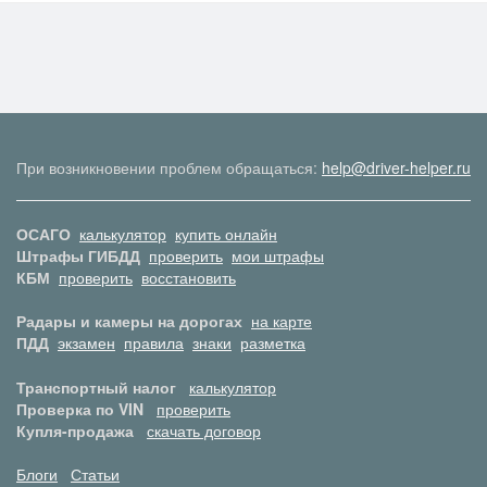
При возникновении проблем обращаться:
help@driver-helper.ru
ОСАГО
калькулятор
купить онлайн
Штрафы ГИБДД
проверить
мои штрафы
КБМ
проверить
восстановить
Радары и камеры на дорогах
на карте
ПДД
экзамен
правила
знаки
разметка
Транспортный налог
калькулятор
Проверка по VIN
проверить
Купля-продажа
скачать договор
Блоги
Статьи