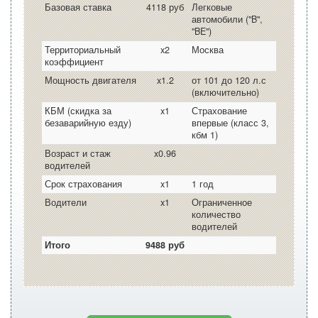
Базовая ставка
4118 руб
Легковые
автомобили ("B",
"BE")
Территориальный
x2
Москва
коэффициент
Мощность двигателя
x1.2
от 101 до 120 л.с
(включительно)
КБМ (скидка за
x1
Страхование
безаварийную езду)
впервые (класс 3,
кбм 1)
Возраст и стаж
x0.96
водителей
Срок страхования
x1
1 год
Водители
x1
Ограниченное
количество
водителей
Итого
9488 руб