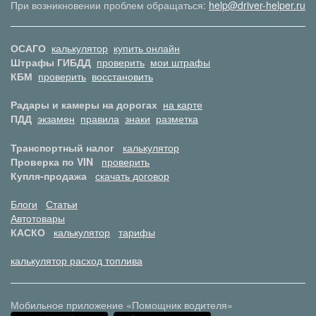
При возникновении проблем обращаться:
help@driver-helper.ru
ОСАГО
калькулятор
купить онлайн
Штрафы ГИБДД
проверить
мои штрафы
КБМ
проверить
восстановить
Радары и камеры на дорогах
на карте
ПДД
экзамен
правила
знаки
разметка
Транспортный налог
калькулятор
Проверка по VIN
проверить
Купля-продажа
скачать договор
Блоги
Статьи
Автотовары
КАСКО
калькулятор
тарифы
калькулятор расход топлива
Мобильное приложение «Помощник водителя»