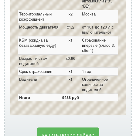
автомобили ("B",
"BE")
Территориальный
x2
Москва
коэффициент
Мощность двигателя
x1.2
от 101 до 120 л.с
(включительно)
КБМ (скидка за
x1
Страхование
безаварийную езду)
впервые (класс 3,
кбм 1)
Возраст и стаж
x0.96
водителей
Срок страхования
x1
1 год
Водители
x1
Ограниченное
количество
водителей
Итого
9488 руб
купить полис сейчас