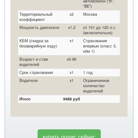
автомобили ("B",
"BE")
Территориальный
x2
Москва
коэффициент
Мощность двигателя
x1.2
от 101 до 120 л.с
(включительно)
КБМ (скидка за
x1
Страхование
безаварийную езду)
впервые (класс 3,
кбм 1)
Возраст и стаж
x0.96
водителей
Срок страхования
x1
1 год
Водители
x1
Ограниченное
количество
водителей
Итого
9488 руб
купить полис сейчас