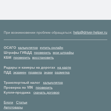
При возникновении проблем обращаться:
help@driver-helper.ru
ОСАГО
калькулятор
купить онлайн
Штрафы ГИБДД
проверить
мои штрафы
КБМ
проверить
восстановить
Радары и камеры на дорогах
на карте
ПДД
экзамен
правила
знаки
разметка
Транспортный налог
калькулятор
Проверка по VIN
проверить
Купля-продажа
скачать договор
Блоги
Статьи
Автотовары