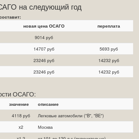
ОСАГО на следующий год
составит:
новая цена ОСАГО
переплата
9014 руб
14707 руб
5693 руб
23246 руб
14232 руб
23246 руб
14232 руб
мости ОСАГО:
значение
описание
4118 руб
Легковые автомобили ("B", "BE")
x2
Москва
x1.2
от 101 до 120 л.с (включительно)