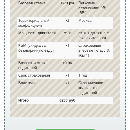
Базовая ставка
3573 руб
Легковые
автомобили ("B",
"BE")
Территориальный
x2
Москва
коэффициент
Мощность двигателя
x1.2
от 101 до 120 л.с
(включительно)
КБМ (скидка за
x1
Страхование
безаварийную езду)
впервые (класс 3,
кбм 1)
Возраст и стаж
x0.96
водителей
Срок страхования
x1
1 год
Водители
x1
Ограниченное
количество
водителей
Итого
8233 руб