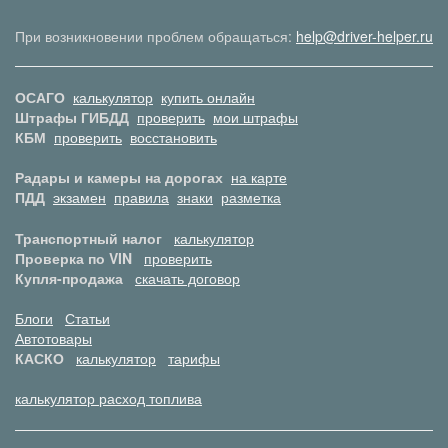
При возникновении проблем обращаться:
help@driver-helper.ru
ОСАГО
калькулятор
купить онлайн
Штрафы ГИБДД
проверить
мои штрафы
КБМ
проверить
восстановить
Радары и камеры на дорогах
на карте
ПДД
экзамен
правила
знаки
разметка
Транспортный налог
калькулятор
Проверка по VIN
проверить
Купля-продажа
скачать договор
Блоги
Статьи
Автотовары
КАСКО
калькулятор
тарифы
калькулятор расход топлива