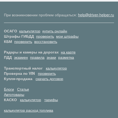
При возникновении проблем обращаться:
help@driver-helper.ru
ОСАГО
калькулятор
купить онлайн
Штрафы ГИБДД
проверить
мои штрафы
КБМ
проверить
восстановить
Радары и камеры на дорогах
на карте
ПДД
экзамен
правила
знаки
разметка
Транспортный налог
калькулятор
Проверка по VIN
проверить
Купля-продажа
скачать договор
Блоги
Статьи
Автотовары
КАСКО
калькулятор
тарифы
калькулятор расход топлива