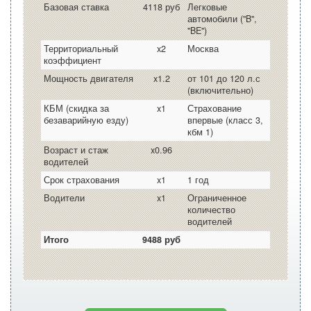
Базовая ставка
4118 руб
Легковые
автомобили ("B",
"BE")
Территориальный
x2
Москва
коэффициент
Мощность двигателя
x1.2
от 101 до 120 л.с
(включительно)
КБМ (скидка за
x1
Страхование
безаварийную езду)
впервые (класс 3,
кбм 1)
Возраст и стаж
x0.96
водителей
Срок страхования
x1
1 год
Водители
x1
Ограниченное
количество
водителей
Итого
9488 руб