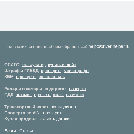
При возникновении проблем обращаться:
help@driver-helper.ru
ОСАГО
калькулятор
купить онлайн
Штрафы ГИБДД
проверить
мои штрафы
КБМ
проверить
восстановить
Радары и камеры на дорогах
на карте
ПДД
экзамен
правила
знаки
разметка
Транспортный налог
калькулятор
Проверка по VIN
проверить
Купля-продажа
скачать договор
Блоги
Статьи