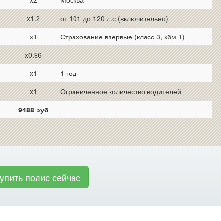
x2
Москва
x1.2
от 101 до 120 л.с (включительно)
x1
Страхование впервые (класс 3, кбм 1)
x0.96
x1
1 год
x1
Ограниченное количество водителей
9488 руб
купить полис сейчас