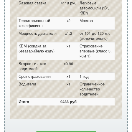
Базовая ставка
4118 руб
Легковые
автомобили ("B",
"BE")
Территориальный
x2
Москва
коэффициент
Мощность двигателя
x1.2
от 101 до 120 л.с
(включительно)
КБМ (скидка за
x1
Страхование
безаварийную езду)
впервые (класс 3,
кбм 1)
Возраст и стаж
x0.96
водителей
Срок страхования
x1
1 год
Водители
x1
Ограниченное
количество
водителей
Итого
9488 руб