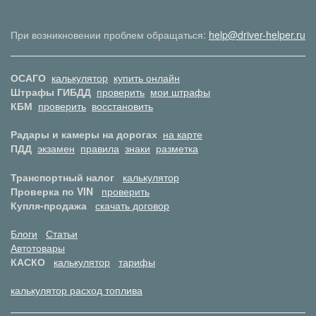
При возникновении проблем обращаться:
help@driver-helper.ru
ОСАГО
калькулятор
купить онлайн
Штрафы ГИБДД
проверить
мои штрафы
КБМ
проверить
восстановить
Радары и камеры на дорогах
на карте
ПДД
экзамен
правила
знаки
разметка
Транспортный налог
калькулятор
Проверка по VIN
проверить
Купля-продажа
скачать договор
Блоги
Статьи
Автотовары
КАСКО
калькулятор
тарифы
калькулятор расход топлива