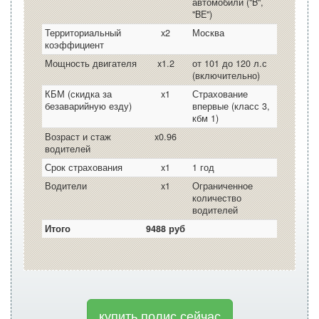
автомобили ("B",
"BE")
Территориальный
x2
Москва
коэффициент
Мощность двигателя
x1.2
от 101 до 120 л.с
(включительно)
КБМ (скидка за
x1
Страхование
безаварийную езду)
впервые (класс 3,
кбм 1)
Возраст и стаж
x0.96
водителей
Срок страхования
x1
1 год
Водители
x1
Ограниченное
количество
водителей
Итого
9488 руб
купить полис сейчас