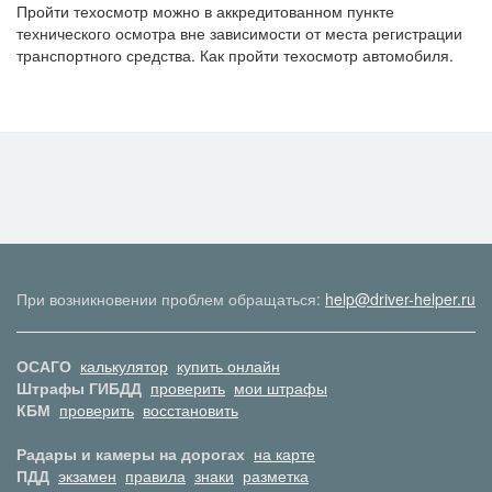
Пройти техосмотр можно в аккредитованном пункте
технического осмотра вне зависимости от места регистрации
транспортного средства. Как пройти техосмотр автомобиля.
При возникновении проблем обращаться:
help@driver-helper.ru
ОСАГО
калькулятор
купить онлайн
Штрафы ГИБДД
проверить
мои штрафы
КБМ
проверить
восстановить
Радары и камеры на дорогах
на карте
ПДД
экзамен
правила
знаки
разметка