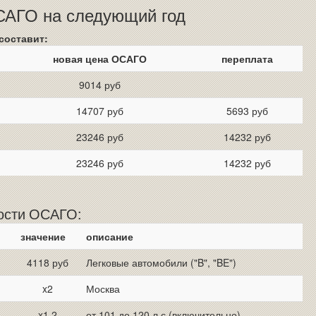
ОСАГО на следующий год
составит:
новая цена ОСАГО
переплата
9014 руб
14707 руб
5693 руб
23246 руб
14232 руб
23246 руб
14232 руб
мости ОСАГО:
значение
описание
4118 руб
Легковые автомобили ("B", "BE")
x2
Москва
x1.2
от 101 до 120 л.с (включительно)