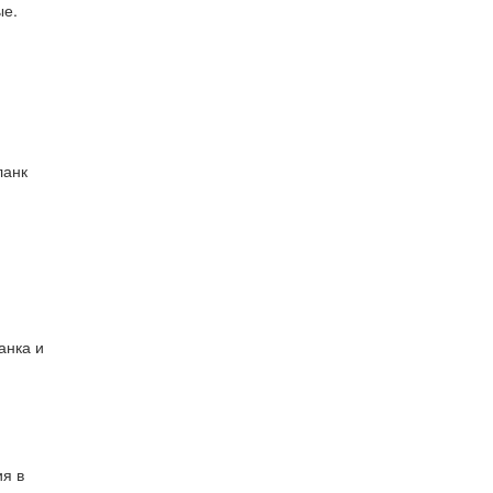
ые.
ланк
анка и
я в