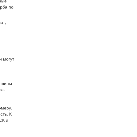
чные
ерба по
ат,
и могут
машины
са.
омеру.
сть. К
СК и