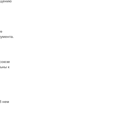
мещению
те
кумента.
 союзе
льны к
В нем