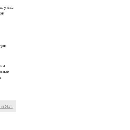
, у вас
при
дов
нии
пными
о
ев Я.Л.