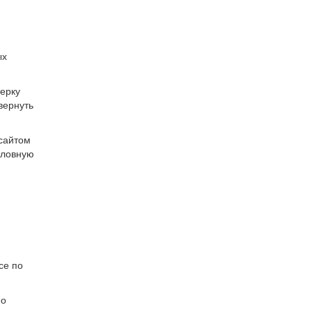
ых
ерку
вернуть
 сайтом
оловную
се по
мо