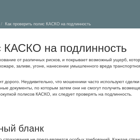
Как проверить полис КАСКО на подлинность
с КАСКО на подлинность
ование от различных рисков, и покрывает возможный ущерб, кото
пожаре, заливе, угоне, нанесении умышленного вреда транспортно
т дорого. Неудивительно, что мошенники часто используют сделки
ые документы, по которым затем они не смогут получить возмеще
покупкой полисов КАСКО, их следует проверять на подлинность.
ный бланк
го страхования не предъявляется особых требований. Каждая стра