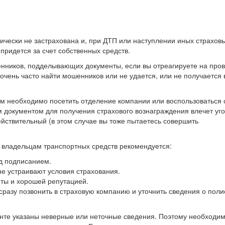
ически не застрахована и, при ДТП или наступлении иных страхов
ридется за счет собственных средств.
ников, подделывающих документы, если вы отреагируете на пров
чень часто найти мошенников или не удается, или не получается 
ам необходимо посетить отделение компании или воспользоваться
 документом для получения страхового вознаграждения влечет уг
действительный (в этом случае вы тоже пытаетесь совершить
, владельцам транспортных средств рекомендуется:
д подписанием.
не устраивают условия страхования.
ты и хорошей репутацией.
сразу позвонить в страховую компанию и уточнить сведения о поли
менте указаны неверные или неточные сведения. Поэтому необходи