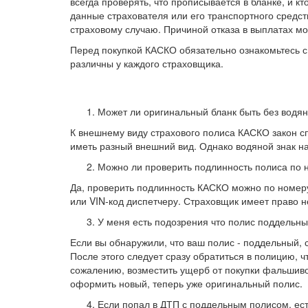
всегда проверять, что прописывается в бланке, и к
данные страхователя или его транспортного средс
страховому случаю. Причиной отказа в выплатах мог
Перед покупкой КАСКО обязательно ознакомьтесь с 
различны у каждого страховщика.
Может ли оригинальный бланк быть без водян
К внешнему виду страхового полиса КАСКО закон с
иметь разный внешний вид. Однако водяной знак на
Можно ли проверить подлинность полиса по 
Да, проверить
подлинность КАСКО можно по номеру
или VIN-код диспетчеру. Страховщик имеет право н
У меня есть подозрения что полис поддельны
Если вы обнаружили, что ваш полис - поддельный, 
После этого следует сразу обратиться в полицию, 
сожалению, возместить ущерб от покупки фальшивой
оформить новый, теперь уже оригинальный полис.
Если попал в ДТП с поддельным полисом, ес