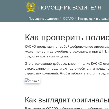
ПОМОЩНИК ВОДИТЕЛЯ
Помощник водителя
ОСАГО
Инструкции и статьи
Как проверить поли
КАСКО представляет собой добровольное автострах
может понести автомобиль страхователя при ДТП, 
средству третьими лицами.
Это страхование добровольное, и полис КАСКО стои
страхованию и предлагают автолюбителям поддельн
страховых компаний. Чтобы избежать этого, перед 
Как выглядит оригиналь
В отличие от ОСАГО, к бланку полиса добровольно