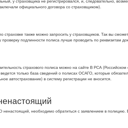
ддельный, у страховщика не регистрировался, и, следовательно, воз
 заключали официального договора со страховщиком).
о страховке также можно запросить у страховщиков. Так вы сможе
му проверку подлинности полиса лучше проводить по реквизитам до
вительность страхового полиса можно на сайте В РСА (Российском
 ведется только база сведений о полисах ОСАГО, которые обязате
ное автострахование) в систему регистрации не вносится.
ненастоящий
КО ненастоящий, необходимо обратиться с заявлением в полицию. 