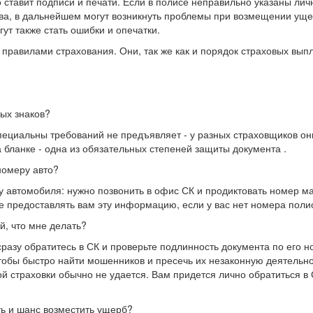
то ставит подписи и печати. Если в полисе неправильно указаны ли
тва, в дальнейшем могут возникнуть проблемы при возмещении ущ
ут также стать ошибки и опечатки.
правилами страхования. Они, так же как и порядок страховых выпл
ых знаков?
пециальны требований не предъявляет - у разных страховщиков он
 бланке - одна из обязательных степеней защиты документа .
номеру авто?
 автомобиля: нужно позвонить в офис СК и продиктовать номер 
е предоставлять вам эту информацию, если у вас нет номера поли
й, что мне делать?
сразу обратитесь в СК и проверьте подлинность документа по его н
чтобы быстро найти мошенников и пресечь их незаконную деятельно
 страховки обычно не удается. Вам придется лично обратиться в 
ть и шанс возместить ущерб?