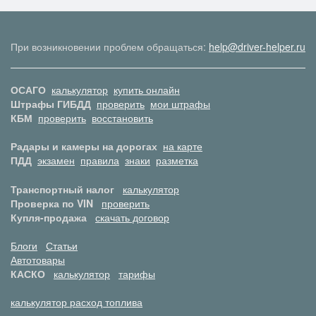
При возникновении проблем обращаться:
help@driver-helper.ru
ОСАГО
калькулятор
купить онлайн
Штрафы ГИБДД
проверить
мои штрафы
КБМ
проверить
восстановить
Радары и камеры на дорогах
на карте
ПДД
экзамен
правила
знаки
разметка
Транспортный налог
калькулятор
Проверка по VIN
проверить
Купля-продажа
скачать договор
Блоги
Статьи
Автотовары
КАСКО
калькулятор
тарифы
калькулятор расход топлива