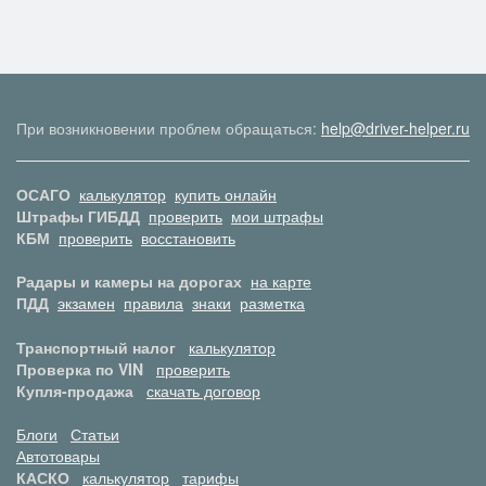
При возникновении проблем обращаться:
help@driver-helper.ru
ОСАГО
калькулятор
купить онлайн
Штрафы ГИБДД
проверить
мои штрафы
КБМ
проверить
восстановить
Радары и камеры на дорогах
на карте
ПДД
экзамен
правила
знаки
разметка
Транспортный налог
калькулятор
Проверка по VIN
проверить
Купля-продажа
скачать договор
Блоги
Статьи
Автотовары
КАСКО
калькулятор
тарифы